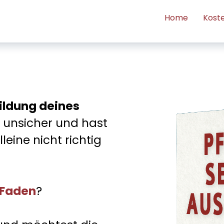
Home
Kost
ildung deines
nsicher und hast
eine nicht richtig
 Faden
?