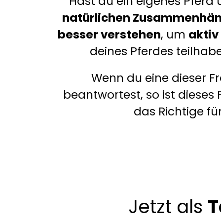
Hast du ein eigenes Pferd
natürlichen Zusammenhä
besser verstehen
, um
aktiv
deines Pferdes teilhab
Wenn du eine dieser Fr
beantwortest, so ist diese
das Richtige für
Jetzt als
T