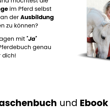
 und möchtest die
nge
im Pferd selbst
an der
Ausbildung
en zu können?
agen mit "
Ja
"
s Pferdebuch genau
 dich!
aschenbuch
und
Ebook